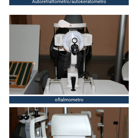
Autorefrattometro/autokeratometro
oftalmometro