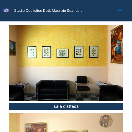
Vai
al
Studio Oculistico Dott. Maurizio Scandale
contenuto
sala d'attesa