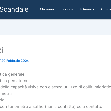
 Scandale
Chi sono
Lo studio
Interviste
Attivit
i
/
20 Febbraio 2024
stica generale
stica pediatrica
della capacità visiva con e senza utilizzo di colliri midriatic
ometria
ria
con tonometro a soffio (non a contatto) ed a contatto