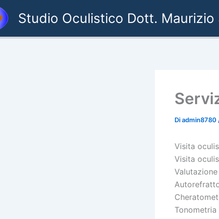
Vai
Studio Oculistico Dott. Maurizio
al
contenuto
Serviz
Di
admin8780
Visita oculi
Visita oculi
Valutazione 
Autorefratt
Cheratomet
Tonometria 