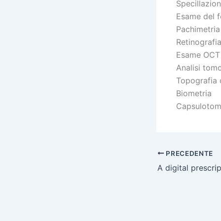
Specillazion
Esame del f
Pachimetria
Retinografi
Esame OCT
Analisi tomo
Topografia 
Biometria
Capsulotomi
PRECEDENTE
A digital prescri